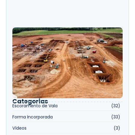
Quanto custa não usar escoramento de
vala? Entenda os riscos e impactos na
obra
Forma Incorporada na Obra: Economia
de Tempo e Mais Produtividade
Categorias
Escoramento de Vala
(32)
Forma Incorporada
(33)
Vídeos
(3)