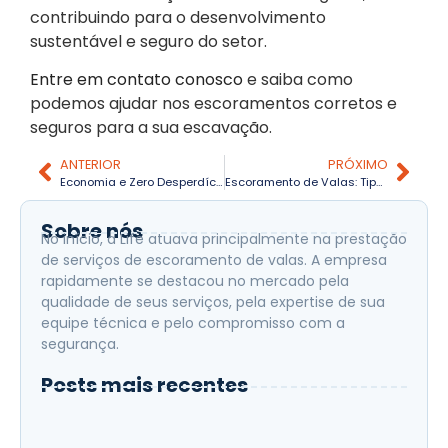
contribuindo para o desenvolvimento
sustentável e seguro do setor.
Entre em contato conosco
e saiba como
podemos ajudar nos escoramentos corretos e
seguros para a sua escavação.
ANTERIOR
PRÓXIMO
Economia e Zero Desperdício: Como um Engenheiro Projetista Otimiza o Plano de Corte da Forma para Fundação da Sua Obra
Escoramento de Valas: Tipos, Aplicações e Benefícios para sua Obra
Sobre nós
No início, a Life atuava principalmente na prestação
de serviços de escoramento de valas. A empresa
rapidamente se destacou no mercado pela
qualidade de seus serviços, pela expertise de sua
equipe técnica e pelo compromisso com a
segurança.
Posts mais recentes
Custo da fundação: onde sua obra perde
dinheiro sem perceber