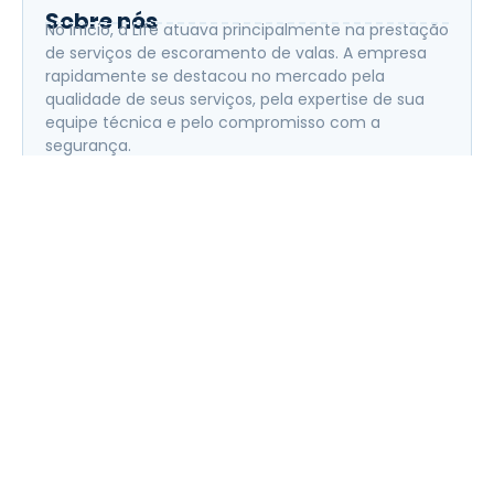
Sobre nós
No início, a Life atuava principalmente na prestação
de serviços de escoramento de valas. A empresa
rapidamente se destacou no mercado pela
qualidade de seus serviços, pela expertise de sua
equipe técnica e pelo compromisso com a
segurança.
Posts mais recentes
Custo da fundação: onde sua obra perde
dinheiro sem perceber
Quanto custa não usar escoramento de
vala? Entenda os riscos e impactos na
obra
Forma Incorporada na Obra: Economia
de Tempo e Mais Produtividade