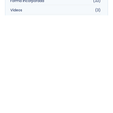
Forma Incorporada
(33)
Vídeos
(3)
Tags
Escoramento de Vala
Escoramento metálico para valas
Forma incorporada
Forma para fundação