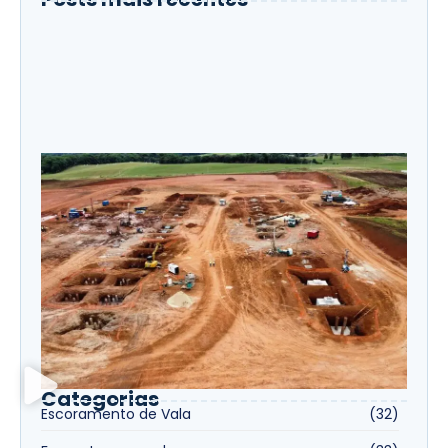
Custo da fundação: onde sua obra perde
dinheiro sem perceber
Quanto custa não usar escoramento de
vala? Entenda os riscos e impactos na
obra
Forma Incorporada na Obra: Economia
de Tempo e Mais Produtividade
Categorias
Escoramento de Vala
(32)