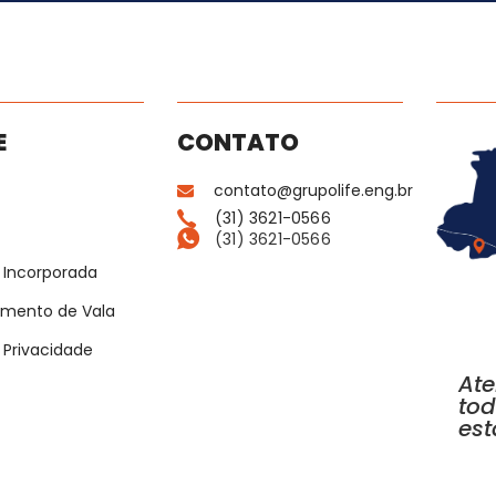
E
CONTATO
contato@grupolife.eng.br
(31) 3621-0566
(31) 3621-0566
 Incorporada
ramento de Vala
e Privacidade
At
tod
est