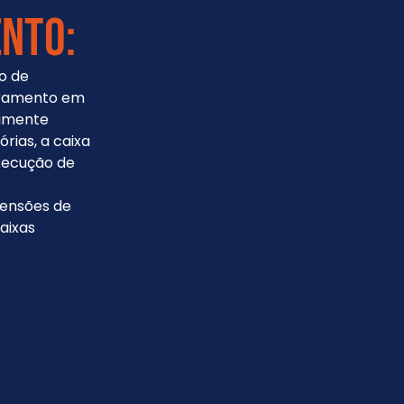
nto:
ão de
oramento em
gamente
rias, a caixa
xecução de
mensões de
aixas