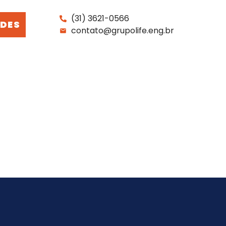
(31) 3621-0566
DES
contato@grupolife.eng.br