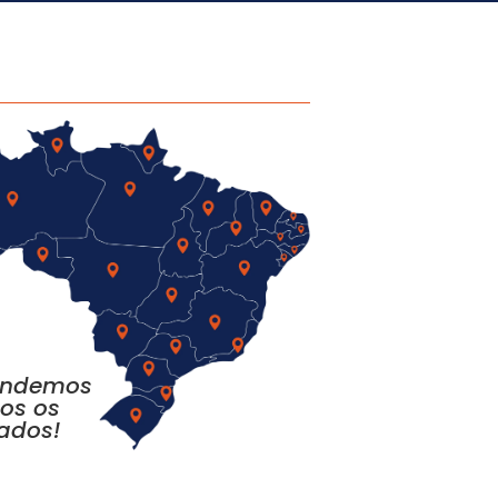
endemos
os os
ados!